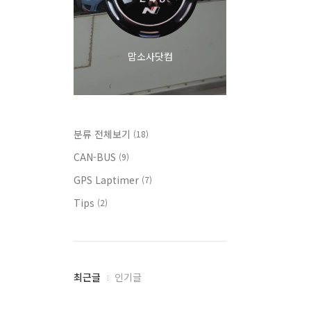
맙소사닷컴
분류 전체보기
(18)
CAN-BUS
(9)
GPS Laptimer
(7)
Tips
(2)
최
최근글
인기글
근
글