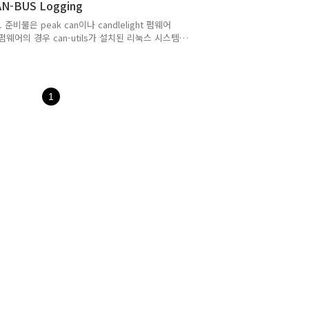
AN-BUS Logging
물은 peak can이나 candlelight 펌웨어
ight 펌웨어의 경우 can-utils가 설치된 리눅스 시스템
어 로딩 방법은 안드로이드 폰에 OTG를 이용해
 홈페이지에 UPDATER에 들어가서 connect를
안드로이드에서만 작동한다는 것이다. 윈도우나 다른
hrome에서만 된다. 펌웨어 종류는 slcan 펌
1