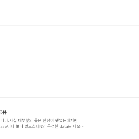
 공유
렀습니다.사실 대부분의 틀은 완성이 됐었는데저번
base이다 보니 벨로스터N의 특정한 data는 나오
느라 늦었습니다. 아래 부분은 2021.11.24일
C에서 보내는 CAN ID 544 Lat Acc 및