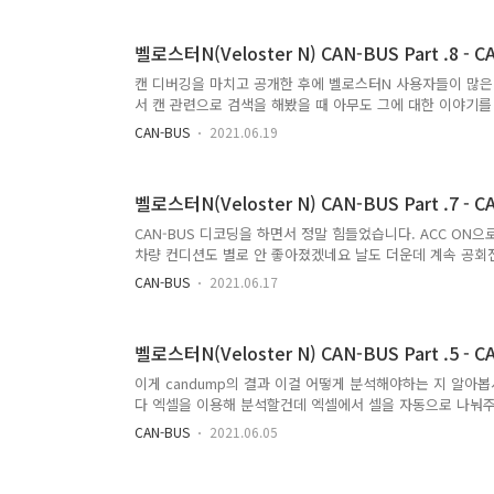
Long Acc는 10.23m/s^2 까지만 표시 가능한데 여기다 중
밖에 계산을 못합니다. 1.04G면 사실상 쓸모가 없는 수준이라 H
벨로스터N(Veloster N) CAN-BUS Part .8 - C
개에 휠 G센서가 ..
캔 디버깅을 마치고 공개한 후에 벨로스터N 사용자들이 많은 NCK
서 캔 관련으로 검색을 해봤을 때 아무도 그에 대한 이야기를
자랑스럽게 공개를 했는데 댓글에 이런 댓글이 달렸다. 해당
CAN-BUS
2021.06.19
https://github.com/commaai/opendbc 여기를
명이 나와있었는데 거기에는 현대도 있었다. 이런 것들이 있
대충 감이 왔다. 내가 디코딩한 캔 통신이랑 비교해서 보면 알 
벨로스터N(Veloster N) CAN-BUS Part .7 -
환한 CAN ID이고 SG_ SAS_Angle은 CAN의 설명 그리고 0|
CAN-BUS 디코딩을 하면서 정말 힘들었습니다. ACC ON
차량 컨디션도 별로 안 좋아졌겠네요 날도 더운데 계속 공회
군요 그래도 캔통신 해독하는게 은근히 재밌긴 하더군요. 저야
CAN-BUS
2021.06.17
니 재밌어 진 것이긴 한데 그래도 저처럼 이 행위가 재밌다거
컨즈 랩 타이머 캔통신 케이블 구매하면서 봤는데 좋더군요 해
can통신까지 엄청나게 많은 채널을 지원합니다. 하지만 벨로
벨로스터N(Veloster N) CAN-BUS Part .5 -
느 정도 해놓았으니 정확하진 않은 값이라도 필요하시면 쓰세요
이게 candump의 결과 이걸 어떻게 분석해야하는 지 알아봅시다.
다 엑셀을 이용해 분석할건데 엑셀에서 셀을 자동으로 나눠주기
줍니다. #앞에 있는 문자가 우리가 찾는 CAN ID입니다. 
CAN-BUS
2021.06.05
을 전부 붙여넣는다. 맨 처음 열 괄호 안의 숫자는 시간이다
시하는 용으로 쓰기로 한다. 첫번째 열을 다시 선택후 셀서식
리고 열 전체선택 후 ctrl + d를 입력하면 처음부터 끝까지