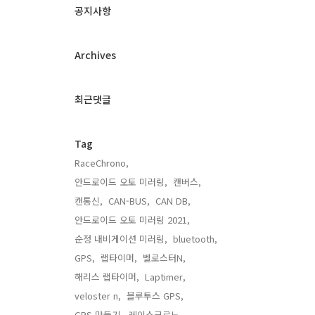
과
공지사항
인
기
글
Archives
최근댓글
Tag
RaceChrono,
안드로이드 오토 미러링,
캔버스,
캔통신,
CAN-BUS,
CAN DB,
안드로이드 오토 미러링 2021,
순정 내비게이션 미러링,
bluetooth,
GPS,
랩타이머,
벨로스터N,
해리스 랩타이머,
Laptimer,
veloster n,
블루투스 GPS,
GPS 만들기,
레이스크로노,