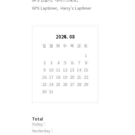
GPS Laptimer,
Harry's Laptimer,
Calendar
2026. 08
일
월
화
수
목
금
토
1
2
3
4
5
6
7
8
9
10
11
12
13
14
15
16
17
18
19
20
21
22
23
24
25
26
27
28
29
30
31
방
Total
Today :
문
자
Yesterday :