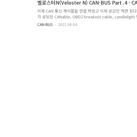
벨로스터N(Veloster N) CAN-BUS Part .4 - C
를 하게 되면 함수가 아니게 되기 때문에 행이 바..
이제 CAN 통신 케이블을 연결 하였고 이제 로깅만 하면 된다. 준비
가 로딩된 CANable, OBD2 breakout cable, candlel
peak can 펌웨어의 경우 윈도우 시스템이 필요하다. 펌웨
CAN-BUS
2021.06.04
CANable을 연결해준 후 안드로이드 Chrome을 통하여 공식
누르고 CANable 디바이스를 선택해주면 된다 주의점은 
운영체제에서는 동작을 하지 않는다. 그리고 꼭 안드로이드의 C
웨어,..