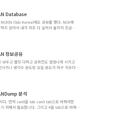
력가속도 9.8m/s^2을 나눠주면 1.04G 정도까지
yundai Tech 홈페이지에는 ECS에 G센서 3
AN Database
(N Club Korea)에도 공유를 했다. NCK에
 하지 않아서 내가 최초 다 싶어서 솔직히 조금
 링크는
 가리키고 있었고 여기에 들어가 보니 여러 자동차의 모델
었는데 이게 뭔 소린지 훑어보던 중 이걸 보면서
수가 있는데 BO_ 688에 저 688은 십진수로 변
 CAN 정보공유
16은..
으로 놔두고 별짓 다하고 공회전도 엄청나게 시키고
전시키니 냉각수 온도랑 오일 온도가 마구 치솟더
 이미 저질러 버린 게 너무 많아서 그냥 하다보
나 하는 변태가 아니시라면 사서 쓰세요. 쓰리세
외 유명 브랜드 랩타이머 반값인 50만 원에
스터N 수동 모델 같은 경우엔 제가 디코딩을 어
 CANDump 분석
.(일단은 수동 모..
 먼저 can0을 tab can0 tab으로 바꿔야한
 위해서 필요합니다. 그리고 #을 tab으로 바꿔
그리고 셀 서식에서 전부 텍스트로 변경해준다음 값
 근데 아무짝에도 쓸모가 없는거 같으니 순서만 지
에서 일반으로 바꿔주고 =row()를 입력해준다 그
 순서가 매겨진다. 그걸 다시 복사해서 값 붙여넣기