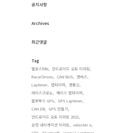
과
공지사항
인
기
글
Archives
최근댓글
Tag
벨로스터N,
안드로이드 오토 미러링,
RaceChrono,
CAN-BUS,
캔버스,
Laptimer,
랩타이머,
캔통신,
레이스크로노,
해리스 랩타이머,
블루투스 GPS,
GPS Laptimer,
CAN DB,
GPS 만들기,
안드로이드 오토 미러링 2021,
순정 내비게이션 미러링,
veloster n,
GPS,
bluetooth,
Harry's Laptimer,