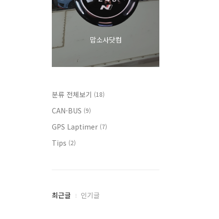
맙소사닷컴
분류 전체보기
(18)
CAN-BUS
(9)
GPS Laptimer
(7)
Tips
(2)
최
최근글
인기글
근
글