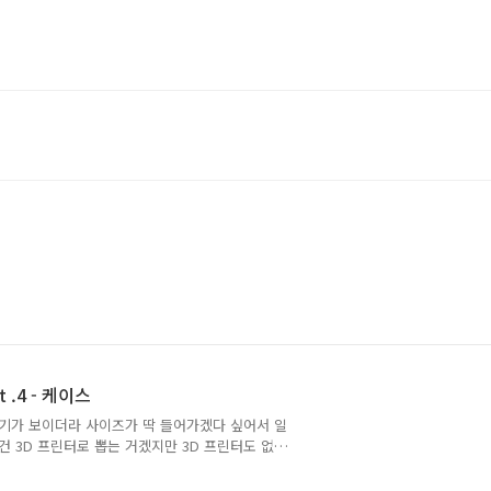
 .4 - 케이스
기가 보이더라 사이즈가 딱 들어가겠다 싶어서 일
건 3D 프린터로 뽑는 거겠지만 3D 프린터도 없
비싸더라그래서 그냥 밀페용기에 구멍 뚫어서 하기
알리익스프레스에서 사놓은 Stand-off 나사를