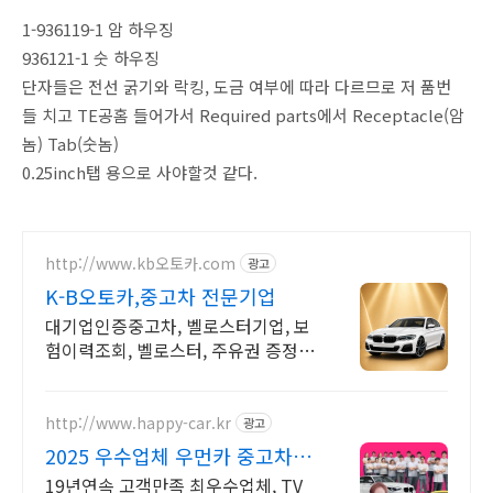
1-936119-1 암 하우징
936121-1 숫 하우징
단자들은 전선 굵기와 락킹, 도금 여부에 따라 다르므로 저 품번
들 치고 TE공홈 들어가서 Required parts에서 Receptacle(암
놈) Tab(숫놈)
0.25inch탭 용으로 사야할것 같다.
http://www.kb오토카.com
광고
K-B오토카,중고차 전문기업
대기업인증중고차, 벨로스터기업, 보
험이력조회, 벨로스터, 주유권 증정이
벤트 인증중고차 7만대이상! 찾아가
는 홈서비스! 낮은 할부이자율, 24시
간실매물전산연동
http://www.happy-car.kr
광고
2025 우수업체 우먼카 중고차는
최우수모범업체에서!
19년연속 고객만족 최우수업체, TV