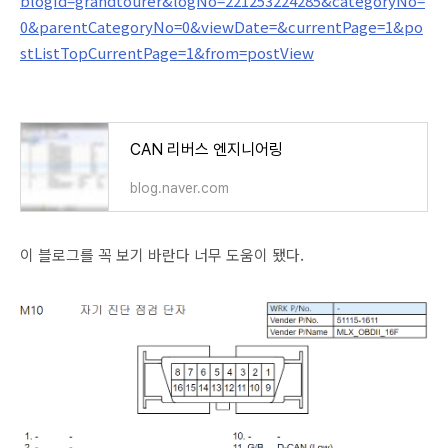
blogId=grandtourer&logNo=221253224285&categoryNo=
0&parentCategoryNo=0&viewDate=&currentPage=1&po
stListTopCurrentPage=1&from=postView
CAN 리버스 엔지니어링
blog.naver.com
이 블로그를 꼭 보기 바란다 너무 도움이 됐다.