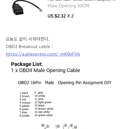
요놈도 같이 사줘야한다.
OBD2 Breakout cable :
https://a.aliexpress.com/_mK9oFVb