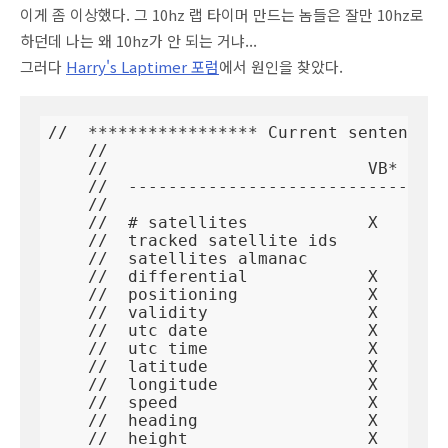
이게 좀 이상했다. 그 10hz 랩 타이머 만드는 놈들은 잘만 10hz로
하던데 나는 왜 10hz가 안 되는 거냐...
그러다
Harry's Laptimer 포럼
에서 원인을 찾았다.
//  ***************** Current sentence /
    //

    //                          VB* RMC 
    //  --------------------------------
    //

    //  # satellites            X       
    //  tracked satellite ids           
    //  satellites almanac              
    //  differential            X       
    //  positioning             X       
    //  validity                X   X   
    //  utc date                X   X   
    //  utc time                X   X   
    //  latitude                X   X   
    //  longitude               X   X   
    //  speed                   X   X   
    //  heading                 X   X   
    //  height                  X       