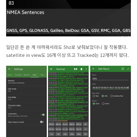
일단은 돈 쓴 게 아까워서라도 5hz로 낮춰보았더니 잘 작동했다.
satellite in view도 16개 이상 뜨고 Tracked는 12개까지 떴다.