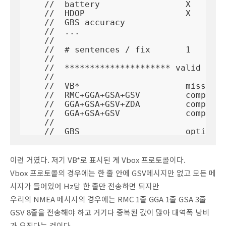
    //  battery                 X       
    //  HDOP                    X       
    //  GBS accuracy                    
    //  ...

    //

    //  # sentences / fix       1   1   
    //

    //  ********************* valid comb
    //

    //  VB*                     missing 
    //  RMC+GGA+GSA+GSV         complete

    //  GGA+GSA+GSV+ZDA         complete

    //  GGA+GSA+GSV             complete
    //

    //  GBS                     optional
    //  PWR                     optional
이런 거였다. 저기 VB*로 표시된 게 Vbox 프로토콜이다.
Vbox 프로토콜의 경우에는 한 줄 안에 GSV메시지만 없고 모든 메
시지가 들어있어 Hz당 한 줄만 전송하면 되지만
우리의 NMEA 메시지의 경우에는 RMC 1줄 GGA 1줄 GSA 3줄
GSV 8줄을 전송해야 하고 거기다 중복된 값이 많아 대역폭 낭비
가 오진다는 것이다...