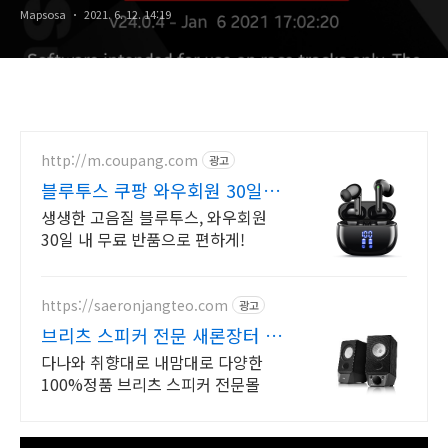
Mapsosa
2021. 6. 12. 14:19
http://m.coupang.com
광고
블루투스 쿠팡 와우회원 30일
무료반품
생생한 고음질 블루투스, 와우회원
30일 내 무료 반품으로 편하게!
https://saeronjangteo.com
광고
브리츠 스피커 전문 새론장터 첫
구매혜택~ 역시 빠른배송!
다나와 취향대로 내맘대로 다양한
100%정품 브리츠 스피커 전문몰